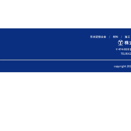
形状記憶合金
材料
加工
株
式
〒474-00
TEL0562
会
社
copyright 202
吉
見
製
作
所