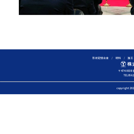
形状記憶合金
材料
加工
株
式
〒474-00
TEL0562
会
社
copyright 202
吉
見
製
作
所